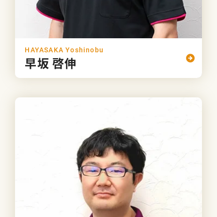
HAYASAKA Yoshinobu
早坂 啓伸