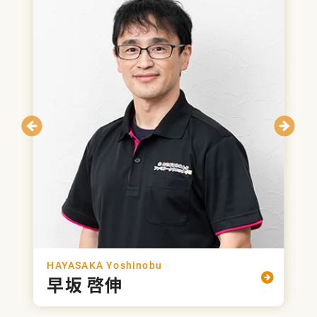
HAYASAKA Yoshinobu
早坂 啓伸