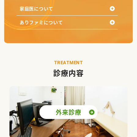
家庭医について
ありファミについて
T
R
E
A
T
M
E
N
T
診療内容
外来診療