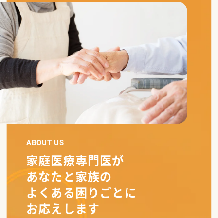
A
B
O
U
T
U
S
家庭医療専門医が
あなたと家族の
よくある困りごとに
お応えします