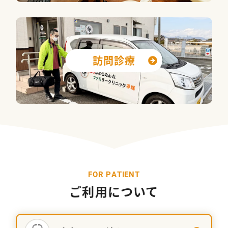
訪問診療
F
O
R
P
A
T
I
E
N
T
ご利用について